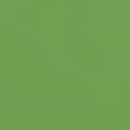
nos équipements
process
LES CULTURES
féveroles
lupin
pois
soja
méteil
NEWS