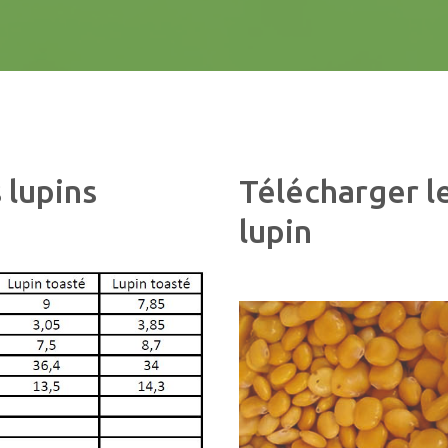
CONTACTS
s
lupins
Télécharger
l
lupin