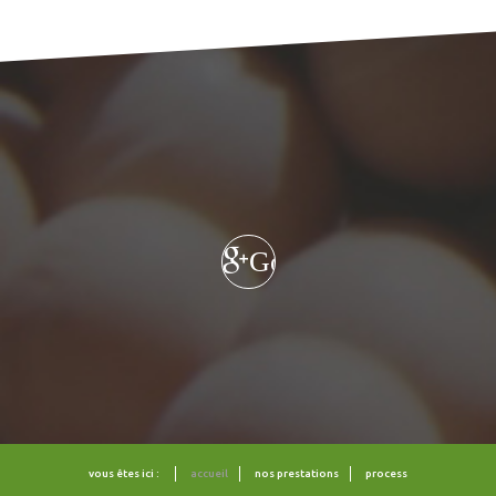
Google+
vous êtes ici :
accueil
nos prestations
process