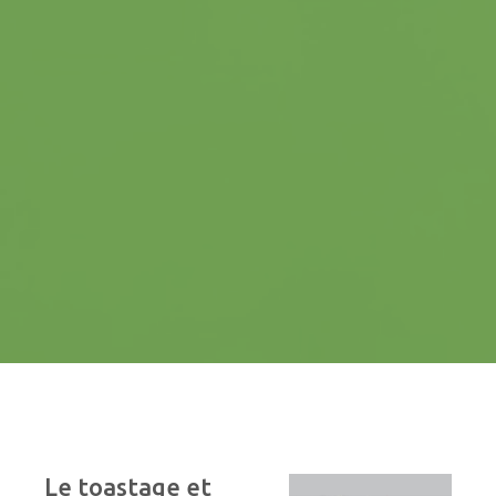
LES CULTURES
féveroles
lupin
pois
soja
méteil
NEWS
CONTACTS
Le
toastage
et