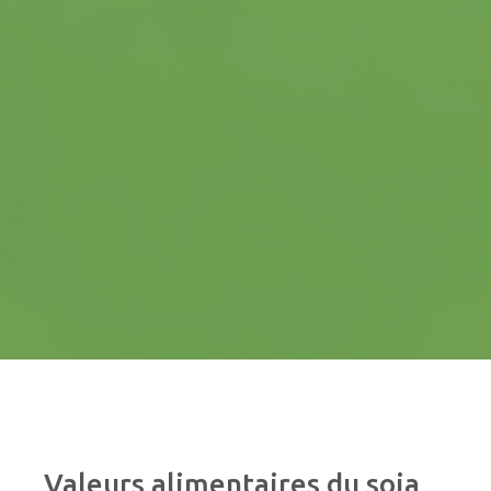
LES CULTURES
féveroles
lupin
pois
soja
méteil
NEWS
CONTACTS
Valeurs
alimentaires
du
soja