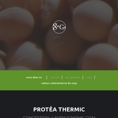
Google+
vous êtes ici :
accueil
les cultures
soja
valeurs alimentaires du soja
PROTÉA THERMIC
CONCEPTION : LAVENUGRAPHIC.COM